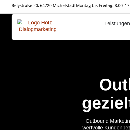
Relystraße 20, 64720 Michelstadt
Montag bis Freitag: 8.00–17
Leistungen
Out
gezie
Outbound Marketing
wertvolle Kundenbez