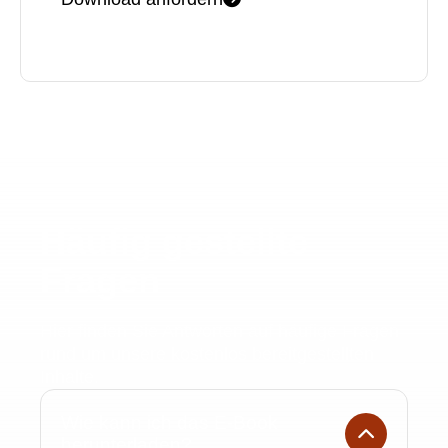
Häufig gestellte
Fragen
Hier finden Sie Antworten auf häufige Fragen
rund um unsere kostenlos bereitgestellten
Inhalte.
Wie kann ich das E-Book
herunterladen?