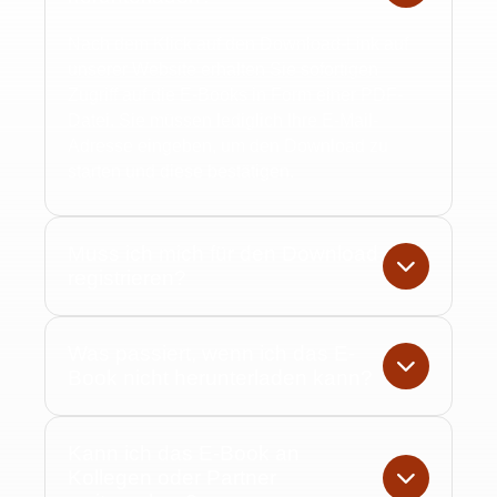
Nach dem Klick auf den Download-Link auf
unserer Website erhalten Sie sofortigen
Zugriff auf die E-Books in Form einer PDF-
Datei. Sie müssen lediglich Ihre E-Mail-
Adresse eingeben, um den Download zu
starten und diese bestätigen.
Muss ich mich für den Download
registrieren?
Was passiert, wenn ich das E-
Book nicht herunterladen kann?
Kann ich das E-Book an
Kollegen oder Partner