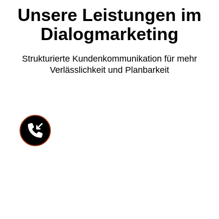
Unsere Leistungen im
Dialogmarketing
Strukturierte Kundenkommunikation für mehr
Verlässlichkeit und Planbarkeit
Inbound Marketing
Wir übernehmen eingehende Kundenkontakte
professionell und abgestimmt auf Ihr
Unternehmen. Dabei geht es nicht nur um
Erreichbarkeit, sondern darum, Ihre Marke in
jedem Gespräch verlässlich, persönlich und