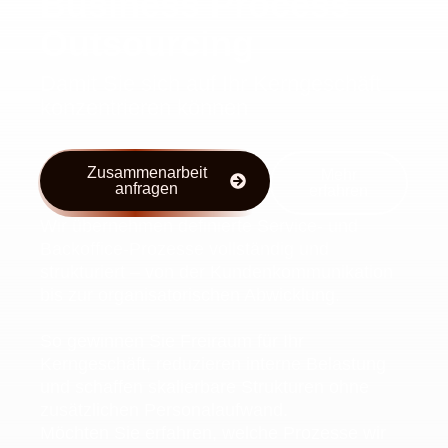
Business Process
Outsourcing
Damit Sie sich auf Ihr Kerngeschäft
konzentrieren können
Zusammenarbeit
Mehr
anfragen
erfahren
Wir übernehmen definierte Service- und
Backoffice-Prozesse vollständig und
strukturiert – von der Kundenkommunikation
bis zur organisatorischen Abwicklung.
So gewinnen Sie Freiraum für Ihr
Kerngeschäft, reduzieren interne Belastung
und schaffen skalierbare Strukturen ohne
zusätzlichen Personalaufwand.
Möchten Sie erfahren, welche Prozesse wir