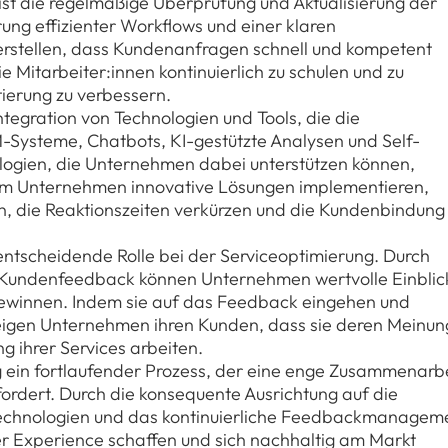
, ist die regelmäßige Überprüfung und Aktualisierung der
ung effizienter Workflows und einer klaren
rstellen, dass Kundenanfragen schnell und kompetent
e Mitarbeiter:innen kontinuierlich zu schulen und zu
tierung zu verbessern.
ntegration von Technologien und Tools, die die
-Systeme, Chatbots, KI-gestützte Analysen und Self-
nologien, die Unternehmen dabei unterstützen können,
ndem Unternehmen innovative Lösungen implementieren,
n, die Reaktionszeiten verkürzen und die Kundenbindung
entscheidende Rolle bei der Serviceoptimierung. Durch
 Kundenfeedback können Unternehmen wertvolle Einblic
gewinnen. Indem sie auf das Feedback eingehen und
eigen Unternehmen ihren Kunden, dass sie deren Meinu
g ihrer Services arbeiten.
ng ein fortlaufender Prozess, der eine enge Zusammenarb
ordert. Durch die konsequente Ausrichtung auf die
Technologien und das kontinuierliche Feedbackmanagem
Experience schaffen und sich nachhaltig am Markt