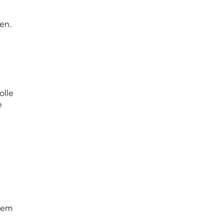
ren.
olle
e
dem