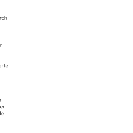
rch
r
erte
n
rer
de