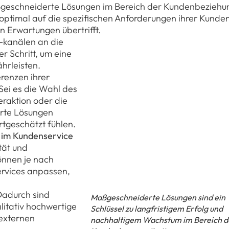
Maßgeschneiderte Lösungen im Bereich der Kundenbeziehu
optimal auf die spezifischen Anforderungen ihrer Kunde
n Erwartungen übertrifft.
-kanälen an die
er Schritt, um eine
hrleisten.
erenzen ihrer
ei es die Wahl des
eraktion oder die
rte Lösungen
rtgeschätzt fühlen.
n im Kundenservice
ität und
können je nach
ervices anpassen,
adurch sind
Maßgeschneiderte Lösungen sind ein
litativ hochwertige
Schlüssel zu langfristigem Erfolg und
externen
nachhaltigem Wachstum im Bereich d