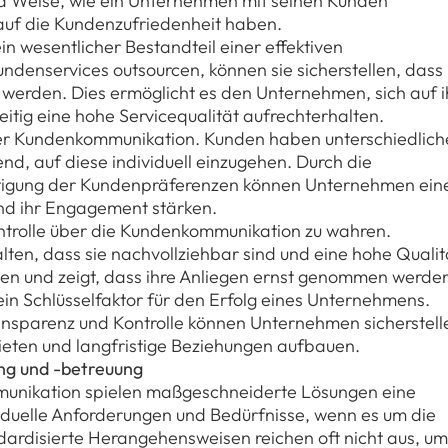
und Weise, wie ein Unternehmen mit seinen Kunden
auf die Kundenzufriedenheit haben.
 wesentlicher Bestandteil einer effektiven
enservices outsourcen, können sie sicherstellen, dass
ut werden. Dies ermöglicht es den Unternehmen, sich auf i
itig eine hohe Servicequalität aufrechterhalten.
in der Kundenkommunikation. Kunden haben unterschiedlich
nd, auf diese individuell einzugehen. Durch die
chtigung der Kundenpräferenzen können Unternehmen ein
nd ihr Engagement stärken.
ontrolle über die Kundenkommunikation zu wahren.
ten, dass sie nachvollziehbar sind und eine hohe Qualit
den und zeigt, dass ihre Anliegen ernst genommen werde
in Schlüsselfaktor für den Erfolg eines Unternehmens.
ansparenz und Kontrolle können Unternehmen sicherstell
bieten und langfristige Beziehungen aufbauen.
ng und -betreuung
munikation spielen maßgeschneiderte Lösungen eine
iduelle Anforderungen und Bedürfnisse, wenn es um die
ardisierte Herangehensweisen reichen oft nicht aus, um